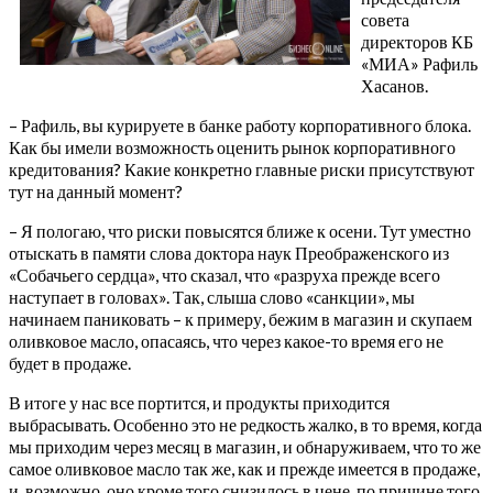
совета
директоров КБ
«МИА» Рафиль
Хасанов.
– Рафиль, вы курируете в банке работу корпоративного блока.
Как бы имели возможность оценить рынок корпоративного
кредитования? Какие конкретно главные риски присутствуют
тут на данный момент?
– Я пологаю, что риски повысятся ближе к осени. Тут уместно
отыскать в памяти слова доктора наук Преображенского из
«Собачьего сердца», что сказал, что «разруха прежде всего
наступает в головах». Так, слыша слово «санкции», мы
начинаем паниковать – к примеру, бежим в магазин и скупаем
оливковое масло, опасаясь, что через какое-то время его не
будет в продаже.
В итоге у нас все портится, и продукты приходится
выбрасывать. Особенно это не редкость жалко, в то время, когда
мы приходим через месяц в магазин, и обнаруживаем, что то же
самое оливковое масло так же, как и прежде имеется в продаже,
и, возможно, оно кроме того снизилось в цене, по причине того,