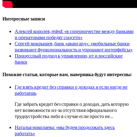
Интересные записи
Алексей королев, mind: «в соперничестве между банками
и операторами победят соцсети»
Сергей мокрышев, банк «авангард»: «мобильные банки
развивают функциональность и упрощают интерфейсы»
Процессный подход к управлению, ит и российские
банки
Похожие статьи, которые вам, наверника будут интересны:
Где взять кредит без справки о доходах и если нигде не
работаешь
Где забрать кредит без справки о доходах, дать которую
нет возможности из-за отсутствия официального
трудоустройства либо в случае если просто не…
Наталья николаева: «мы будем продолжать здесь
работать»