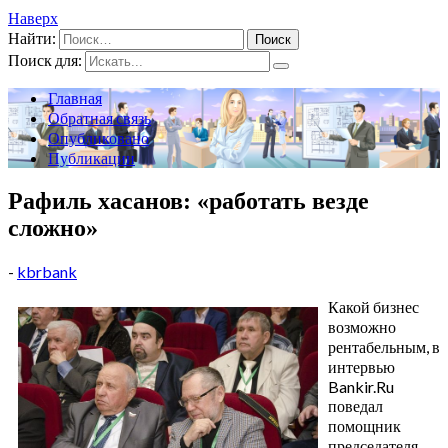
Наверх
Найти:
Поиск для:
Главная
Обратная связь
Опубликовано
Публикации
Рафиль хасанов: «работать везде
сложно»
-
kbrbank
Какой бизнес
возможно
рентабельным, в
интервью
Bankir.Ru
поведал
помощник
председателя