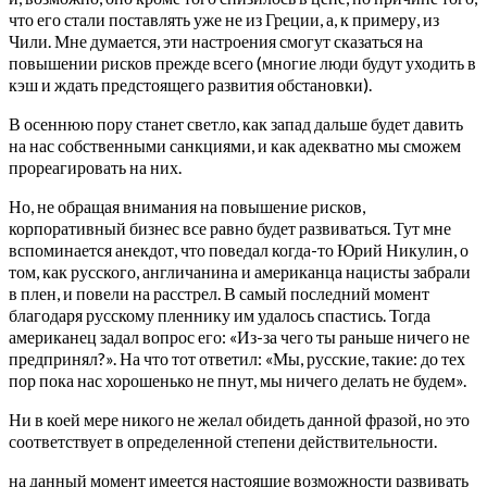
что его стали поставлять уже не из Греции, а, к примеру, из
Чили. Мне думается, эти настроения смогут сказаться на
повышении рисков прежде всего (многие люди будут уходить в
кэш и ждать предстоящего развития обстановки).
В осеннюю пору станет светло, как запад дальше будет давить
на нас собственными санкциями, и как адекватно мы сможем
прореагировать на них.
Но, не обращая внимания на повышение рисков,
корпоративный бизнес все равно будет развиваться. Тут мне
вспоминается анекдот, что поведал когда-то Юрий Никулин, о
том, как русского, англичанина и американца нацисты забрали
в плен, и повели на расстрел. В самый последний момент
благодаря русскому пленнику им удалось спастись. Тогда
американец задал вопрос его: «Из-за чего ты раньше ничего не
предпринял?». На что тот ответил: «Мы, русские, такие: до тех
пор пока нас хорошенько не пнут, мы ничего делать не будем».
Ни в коей мере никого не желал обидеть данной фразой, но это
соответствует в определенной степени действительности.
на данный момент имеется настоящие возможности развивать