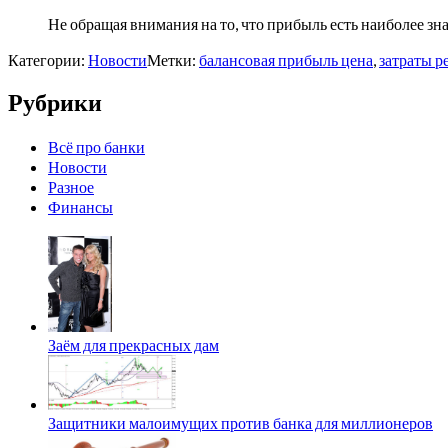
Не обращая внимания на то, что прибыль есть наиболее з
Категории:
Новости
Метки:
балансовая прибыль цена
,
затраты р
Рубрики
Всё про банки
Новости
Разное
Финансы
Заём для прекрасных дам
Защитники малоимущих против банка для миллионеров