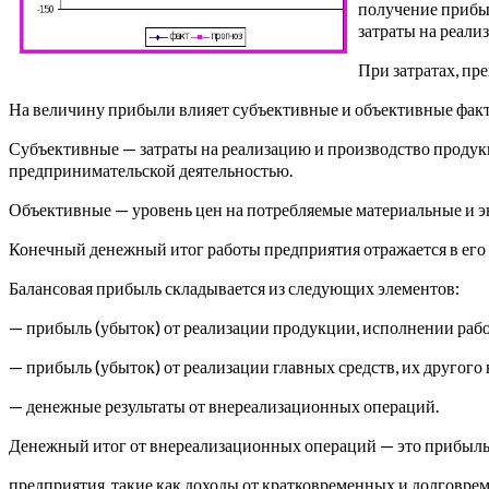
получение прибыл
затраты на реали
При затратах, п
На величину прибыли влияет субъективные и объективные фак
Субъективные — затраты на реализацию и производство продук
предпринимательской деятельностью.
Объективные — уровень цен на потребляемые материальные и 
Конечный денежный итог работы предприятия отражается в его 
Балансовая прибыль складывается из следующих элементов:
— прибыль (убыток) от реализации продукции, исполнении рабо
— прибыль (убыток) от реализации главных средств, их другог
— денежные результаты от внереализационных операций.
Денежный итог от внереализационных операций — это прибыль (
предприятия, такие как доходы от кратковременных и долговрем