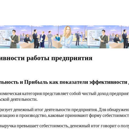
тивности работы предприятия
бельность и Прибыль как показатели эффективности
омическая категория представляет собой чистый доход предприят
ской деятельности.
изует денежный итог деятельности предприятия. Для обнаружени
лизацию и производство, каковые принимают форму себестоимос
а выручка превышает себестоимость, денежный итог говорит о п