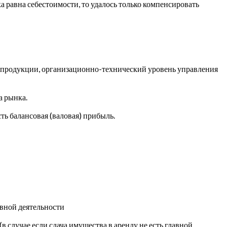
а равна себестоимости, то удалось только компенсировать
ь продукции, организационно-технический уровень управления
а рынка.
ь балансовая (валовая) прибыль.
авной деятельности
 случае если сдача имущества в аренду не есть главной