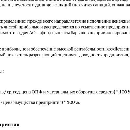
пени, неустоек и др. видов санкций (не считая санкций, уплачив
спределению: прежде всего направляется на исполнение денежных
ть чистой прибылью и распределяется по усмотрению предприяти
Помимо этого, для АО — фонд выплаты барышов по привилегиров
 прибыли, но и обеспечение высокой рентабельности хозяйственн
ный показатель разрешающий оценивать доходность предприятия, 
ы:
 / ср. год. цена ОПФ и материальных оборотных средств) * 100 
/ цена имущества предприятия) * 100 %.
приятия