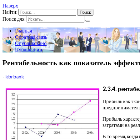
Наверх
Найти:
Поиск для:
Главная
Обратная связь
Опубликовано
Публикации
Рентабельность как показатель эффек
-
kbrbank
2.3.4. рента
Прибыль как экон
предприниматель
Прибыль характер
затратами на реа
В то время, когд