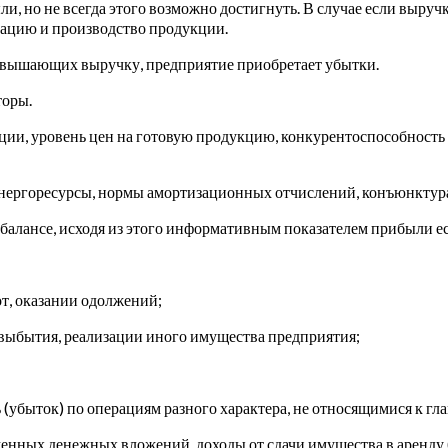
и, но не всегда этого возможно достигнуть. В случае если выручк
зацию и производство продукции.
ревышающих выручку, предприятие приобретает убытки.
торы.
ции, уровень цен на готовую продукцию, конкурентоспособност
энергоресурсы, нормы амортизационных отчислений, конъюнктур
балансе, исходя из этого информативным показателем прибыли ест
т, оказании одолжений;
о выбытия, реализации иного имущества предприятия;
убыток) по операциям разного характера, не относящимися к гл
енных денежных вложений, доходы от сдачи имущества в аренду (в