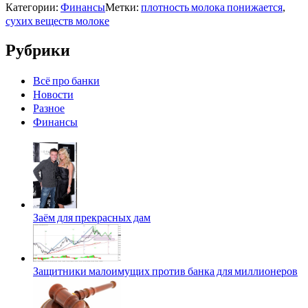
Категории:
Финансы
Метки:
плотность молока понижается
,
сухих веществ молоке
Рубрики
Всё про банки
Новости
Разное
Финансы
Заём для прекрасных дам
Защитники малоимущих против банка для миллионеров