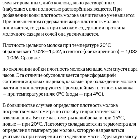
эмульгированных, либо коллоидально растворённых
(набухших), или полностью растворённых веществ. При
добавлении воды плотность молока значительно уменьшается.
При повышенном содержании жира плотность молока
понижается, тогда как при высоком содержании протеина,
молочного сахара и солей она увеличивается.
Плотность цельного молока при температуре 20°С
образовывает 1,028—1,032, а снятого (обезжиренного) — 1,032
—1,036.
Сразу же
по окончании дойки плотность молока меньше, чем спустя пара
часов. Эта отличие обусловливается трансформацией
состояния жировых шариков, каковые при охлаждении молока
частично концентрируются. Громаднейшая плотность молока
— при температуре ниже 0°С (воды — при 4°С).
В большинстве случаев определяют плотность молока
посредством лактометра по способу гидростатического
взвешивания. Ветхие лактометры калибровали при 15°С,
новые — при 20°С. Лактометр складывается из термометра для
определения температуры молока, которую направляться
учитывать при измерении его удельной массы. Удельную массу