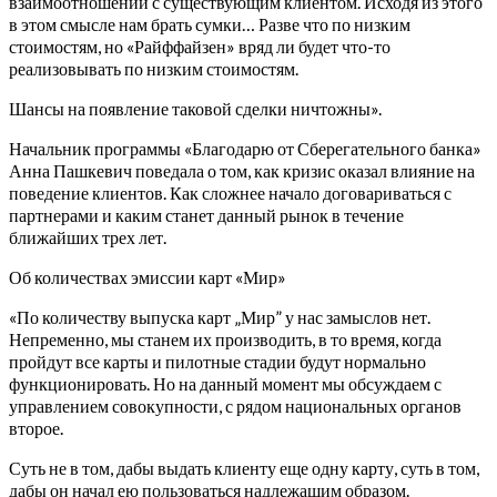
взаимоотношений с существующим клиентом. Исходя из этого
в этом смысле нам брать сумки… Разве что по низким
стоимостям, но «Райффайзен» вряд ли будет что-то
реализовывать по низким стоимостям.
Шансы на появление таковой сделки ничтожны».
Начальник программы «Благодарю от Сберегательного банка»
Анна Пашкевич поведала о том, как кризис оказал влияние на
поведение клиентов. Как сложнее начало договариваться с
партнерами и каким станет данный рынок в течение
ближайших трех лет.
Об количествах эмиссии карт «Мир»
«По количеству выпуска карт „Мир” у нас замыслов нет.
Непременно, мы станем их производить, в то время, когда
пройдут все карты и пилотные стадии будут нормально
функционировать. Но на данный момент мы обсуждаем с
управлением совокупности, с рядом национальных органов
второе.
Суть не в том, дабы выдать клиенту еще одну карту, суть в том,
дабы он начал ею пользоваться надлежащим образом.