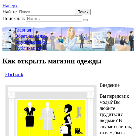
Наверх
Найти:
Поиск для:
Главная
Обратная связь
Опубликовано
Публикации
Как открыть магазин одежды
-
kbrbank
Введение
Вы передовик
моды? Вы
любите
трудиться с
людьми? В
случае если так,
то вам, быть