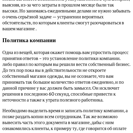
выясняя, из-за чего затраты в прошлом месяце были так
высоки. Но занимаясь ежедневными делами не нужно забывать
о очень серьёзной задаче — устранении вероятных
обстоятельств, по которым клиенты смогут разочароваться в
вашем магазине .
Политика компании
Одна из вещей, которая окажет помощь вам упростить процесс
принятия ответов – это установление политики компании.
либо правил по которым вы решили вести собственный бизнес.
До тех пор пока вы в действительности не откроете
собственный магазин одежды, вы не осознаете, что вам
принимать так большое количество ответов ежедневно, и по
данной причине у вас должен быть замысел. Он исключит
решения в последнюю 60 секунд, способные привести к
неточности а также к утрата полезного работника.
Необходимо выделить время и записать политику компании, а
позже раздать копии всем сотрудникам. Так же возможно
вывесить часть этого документа в магазине, дабы с ним
ознакомились клиенты, к примеру ту, где говорится об оплате