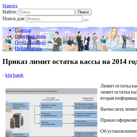
Наверх
Найти:
Поиск для:
Главная
Обратная связь
Опубликовано
Публикации
Приказ лимит остатка кассы на 2014 го
-
kbrbank
Лимит остатка ка
лимит остатка на
вторая информац
Вычислить лимит
Приказ оформляе
Об установлении 