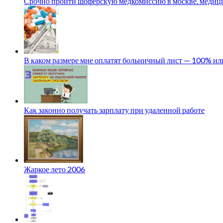
Срочно пройти шоферскую медкомиссию в москве. медици
В каком размере мне оплатят больничный лист — 100% и
Как законно получать зарплату при удаленной работе
Жаркое лето 2006