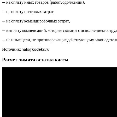
— на оплату иных товаров (работ, одолжений),
— на оплату почтовых затрат,
— на оплату командировочных затрат,
— выплату компенсаций, которые связаны с исполнением сотру
— на иные цели, не противоречащие действующему законодатель
Источник: nalogkodeks.ru
Расчет лимита остатка кассы